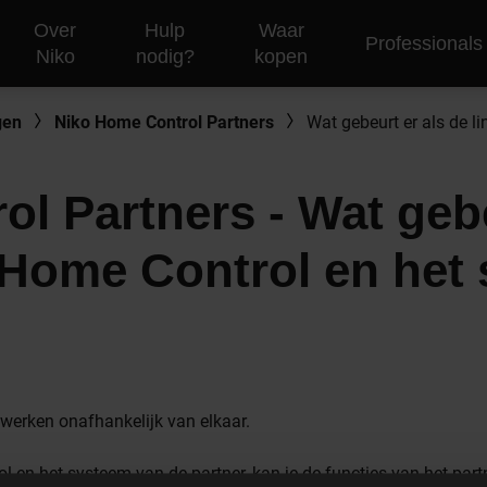
Over
Hulp
Waar
Professionals
Niko
nodig?
kopen
gen
Niko Home Control Partners
l Partners - Wat gebe
 Home Control en het
werken onafhankelijk van elkaar.
 en het systeem van de partner, kan je de functies van het part