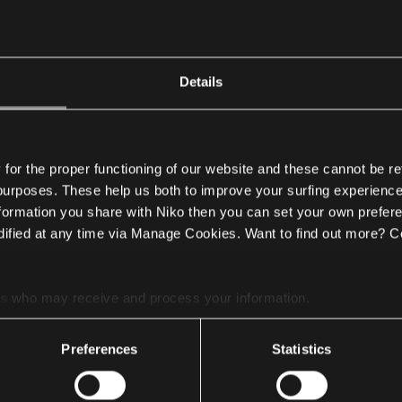
 Niko Home Control functies bedienen. De functies van het part
 het probleem te achterhalen:
Details
met het thuisnetwerk of met het internet?
leren.
or the proper functioning of our website and these cannot be re
 purposes. These help us both to improve your surfing experience
nen met de app van de partner?
nformation you share with Niko then you can set your own prefere
lossen.
ified at any time via Manage Cookies. Want to find out more? C
ticatiegegevens (bv. login en wachtwoord) en zijn deze gewij
es
who may receive and process your information.
ten.
Preferences
Statistics