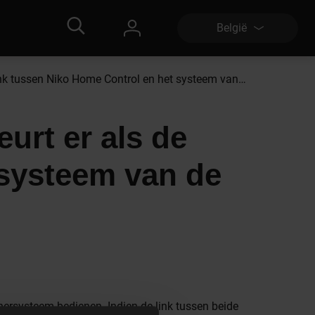
België
Wat gebeurt er als de link tussen Niko Home Control en het systeem van de partner wegvalt?
urt er als de
 systeem van de
nersysteem bedienen. Indien de link tussen beide