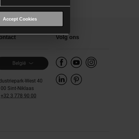
Accept Cookies
ontact
Volg ons
België
dustriepark-West 40
00 Sint-Niklaas
:
+32 3 778 90 00