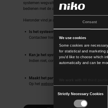
systemen wegvalt, dan kan je nog steeds je eigen
bedienen met de app van de partner.
Hieronder vind je alvast een aantal suggesties om
Consent
Is het systeem van de partner nog verbonden 
Contacteer hiervoor de partner om dit te contro
We use cookies
Some cookies are necessary f
for statistical and marketing
Kan je het systeem van de partner nog bedie
you’d like to choose which i
Indien niet, contacteer de partner om dit op te 
automatically and can be mod
Maakt het partnersysteem gebruik van authen
We work with
40 third parti
Op het
webportaal
kan je deze informatie upda
Consent
Strictly Necessary Cookies
Selection