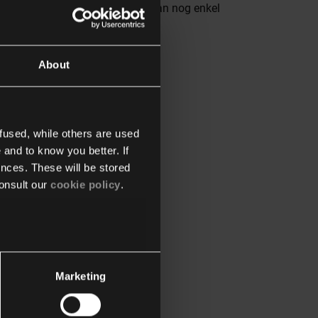
nersysteem daarentegen kan je dan nog enkel
About
fused, while others are used
 and to know you better. If
nces. These will be stored
onsult our
cookie policy
.
zigd?
Marketing