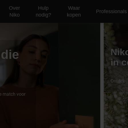
Over
Hulp
Waar
Professionals
Niko
nodig?
kopen
Nik
 die
in c
Ontdek
te match voor