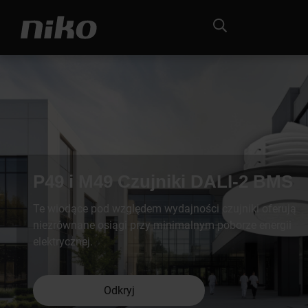
P49 i M49 Czujniki DALI-2 BMS
Te wiodące pod względem wydajności czujniki oferują
niezrównane osiągi przy minimalnym poborze energii
elektrycznej.
Odkryj