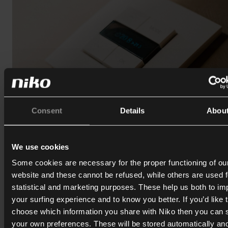
Consent
Details
Abou
We use cookies
Some cookies are necessary for the proper functioning of ou
website and these cannot be refused, while others are used f
11.05.2026
statistical and marketing purposes. These help us both to i
Niko Home Control Thermostat and
your surfing experience and to know you better. If you’d like 
Touchscreen
choose which information you share with Niko then you can 
your own preferences. These will be stored automatically an
Niko expands its smart home ecosystem with two new