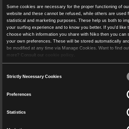
Some cookies are necessary for the proper functioning of ou
Licht en lichtsturing
website and these cannot be refused, while others are used f
Verlichting is meer dan gewoon het licht aan- en uitdoen
statistical and marketing purposes. These help us both to i
your surfing experience and to know you better. If you’d like 
Met de lichtsturing van Niko kun je elke ruimte aanpass
choose which information you share with Niko then you can 
en optimaal verlichten. Het resultaat is verlichting op
your own preferences. These will be stored automatically an
maat, meer comfort, een veiligere omgeving en een
be modified at any time via Manage Cookies. Want to find ou
serieuze energiebesparing.
more? Consult our
cookie policy
.
Voor elk gebouw, van woning tot kantoor, school, hotel,
Consent
bed & breakfast of ziekenhuis.
We work with
40 third parties
who may receive and process
Strictly Necessary Cookies
Selection
information.
Technische catalogus
Preferences
Statistics
Toelichten