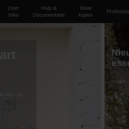
Over
Hulp &
Waar
Professio
Niko
Documentatie
kopen
Nie
art
esse
Ontdek
er met load