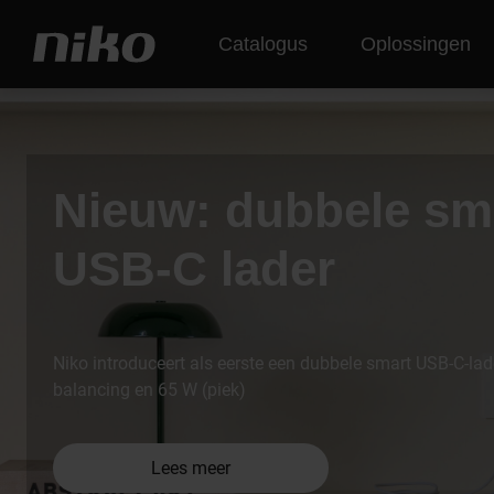
Catalogus
Oplossingen
Nieuw: dubbele sm
USB-C lader
Niko introduceert als eerste een dubbele smart USB-C-lad
balancing en 65 W (piek)
Lees meer