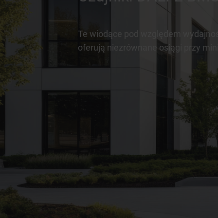
Te wiodące pod względem wydajnośc
oferują niezrównane osiągi przy min