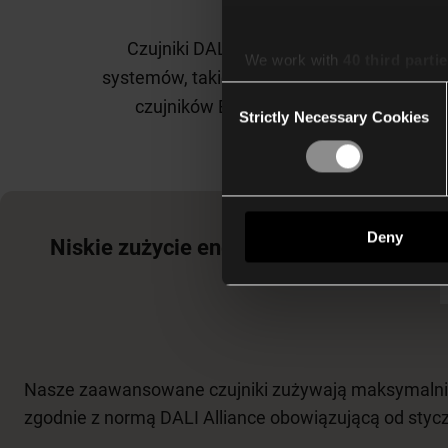
Czujniki DALI-2 BMS zakłada się zwykle
We work with
40 third parti
systemów, takich jak sterowanie oświetleni
Consent
czujników BMS zapewnia bezproblemową
Strictly Necessary Cookies
Selection
Deny
Niskie zużycie energii elektrycznej
Nasze zaawansowane czujniki zużywają maksymalnie 
zgodnie z normą DALI Alliance obowiązującą od stycz