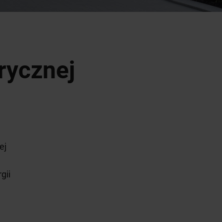
trycznej
ej
gii