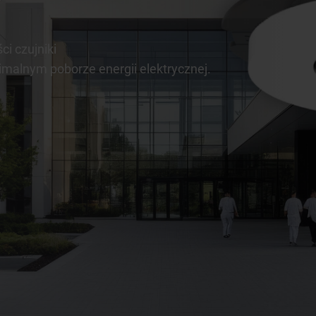
i czujniki
imalnym poborze energii elektrycznej.