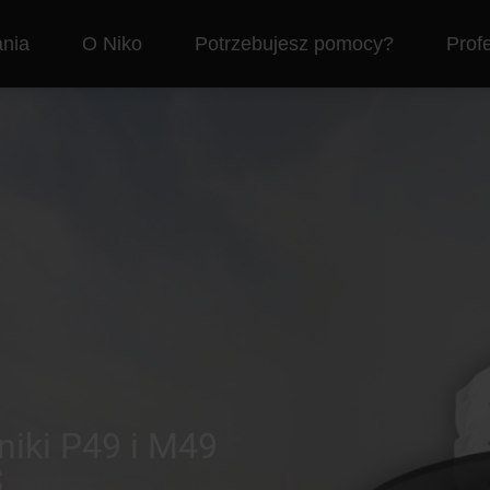
nia
O Niko
Potrzebujesz pomocy?
Profe
niki P49 i M49
S