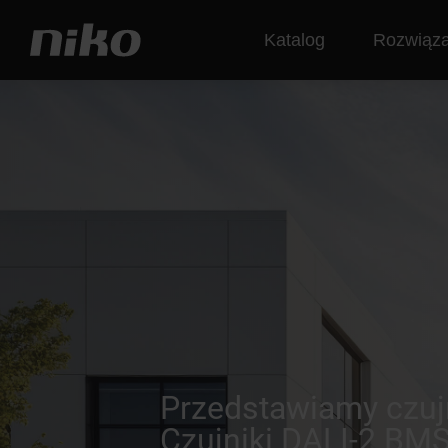
Katalog
Rozwiąza
Przedstawiamy czuj
Czujniki DALI-2 BM