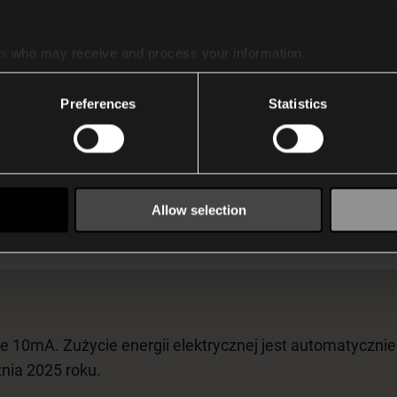
 w budynkach spełniających wymogi efektywności energe
es
who may receive and process your information.
em, ogrzewanie, wentylacja i klimatyzacja (HVAC), odgryw
 integrację z urządzeniami sterującymi DALI-2 innyc
Preferences
Statistics
budynków.
Allow selection
Precyzyjne sterowanie oświetleniem
10mA. Zużycie energii elektrycznej jest automatyczni
nia 2025 roku.