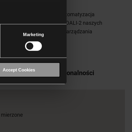
tycznej i komfortu, gdzie automatyzacja
a istotną rolę. Certyfikacja DALI-2 naszych
h producentów w systemach zarządzania
Marketing
Accept Cookies
Zalety i funkcjonalności
e mierzone