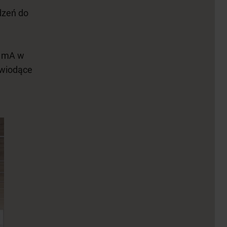
ądzeń do
3 mA w
 wiodące