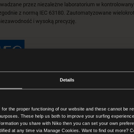
owadzane przez niezależne laboratorium w kontrolowan
zgodnie z normą IEC 63180. Zautomatyzowane wielokro
niezawodność i wysoką precyzję.
Details
or the proper functioning of our website and these cannot be re
 purposes. These help us both to improve your surfing experience
zyści oferują czujnik
nformation you share with Niko then you can set your own prefere
ified at any time via Manage Cookies. Want to find out more? C