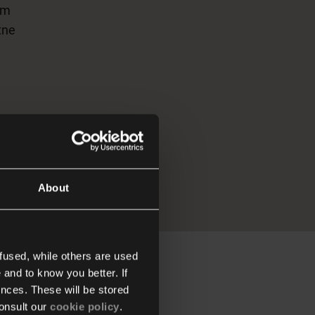
ym
tne
About
fused, while others are used
 and to know you better. If
i BMS Niko
nces. These will be stored
onsult our
cookie policy
.