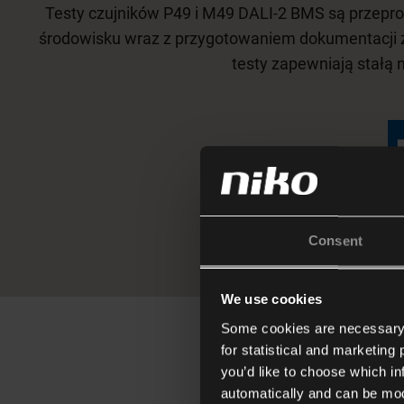
Testy czujników P49 i M49 DALI-2 BMS są przepr
środowisku wraz z przygotowaniem dokumentacji 
testy zapewniają stałą 
Consent
We use cookies
Some cookies are necessary f
for statistical and marketing
Jakie kor
you’d like to choose which i
automatically and can be mod