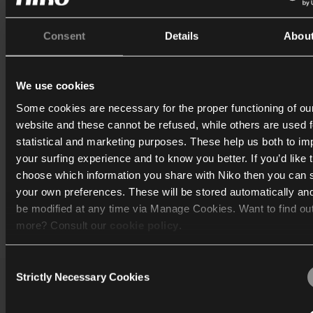
Met de Niko Home app heb je dan toegang tot de beschikba
Consent
Details
Abou
functies van de partner. De beschikbare functies zijn afhanke
van het aanbod van de partner.
We use cookies
Meer informatie over welke toestellen je kan koppelen aan je
Some cookies are necessary for the proper functioning of ou
Home Control installatie (en hoe je dat moet doen) vind je t
website and these cannot be refused, while others are used f
de pagina’s van
Velux
en
Reynaers
in de gebruikershandleid
statistical and marketing purposes. These help us both to i
Niko Home Control II.
your surfing experience and to know you better. If you’d like 
choose which information you share with Niko then you can 
your own preferences. These will be stored automatically an
be modified at any time via Manage Cookies. Want to find ou
Print
more? Consult our
cookie policy
.
Consent
We work with
40 third parties
who may receive and process
Strictly Necessary Cookies
Selection
information.
Catalogus