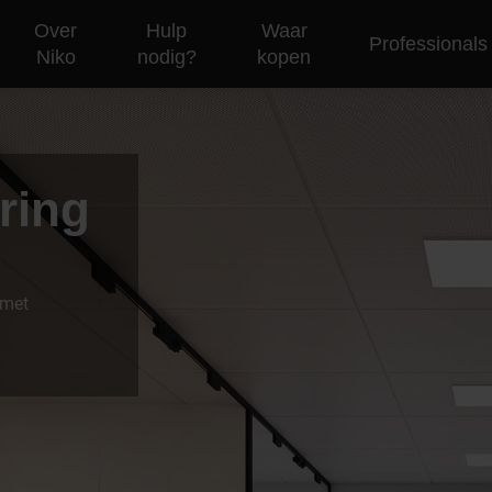
Over
Hulp
Waar
Professionals
Niko
nodig?
kopen
uring
 met