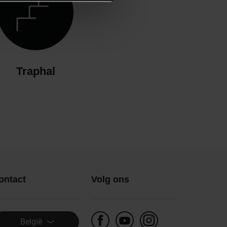
Traphal
ontact
Volg ons
België