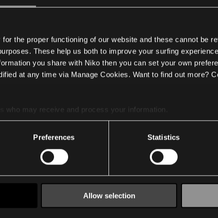
voorbeelden voor energie-efficiënte verlichting en ventilatie
or the proper functioning of our website and these cannot be re
 purposes. These help us both to improve your surfing experience
nformation you share with Niko then you can set your own prefere
ified at any time via Manage Cookies. Want to find out more? C
es
who may receive and process your information.
Preferences
Statistics
Kantoor
Vergaderzaal
Allow selection