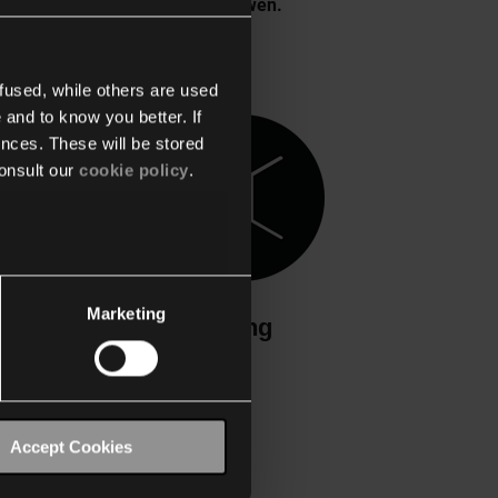
bediening in alle soorten gebouwen.
fused, while others are used
 and to know you better. If
nces. These will be stored
onsult our
cookie policy
.
Marketing
Gang
Accept Cookies