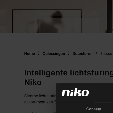
Home
Oplossingen
Detectoren
Toepas
Intelligente lichtstur
Niko
Slimme lichtsturing van scholen en commerciële g
assortiment van 230 V- en DALI-2-gecertificeerde d
Consent