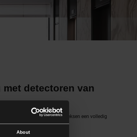
g met detectoren van
onze Niko P40 en M40 detectorreeksen een volledig
About