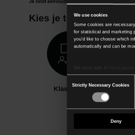
Je vindt eenvoudige en beschrijvende toepassings
We use cookies
Kies je toepassing
Some cookies are necessary f
for statistical and marketing
you’d like to choose which i
automatically and can be mod
We work with
40 third parti
Consent
Strictly Necessary Cookies
Selection
Klaslokaal
Deny