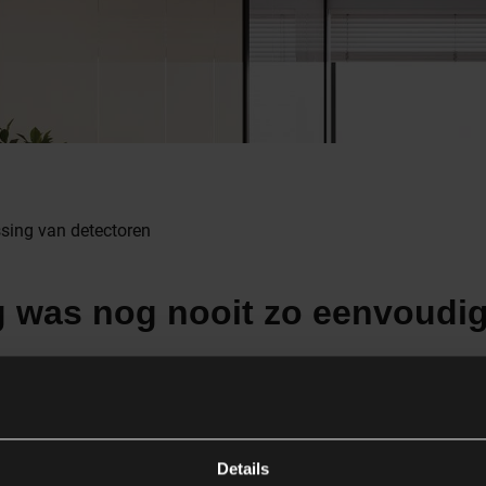
sing van detectoren
ing was nog nooit zo eenvoudi
ebouwen is niet moeilijk, maar om je op weg te helpen bieden 
etectoren voor vraaggestuurde en intelligente lichtsturing.
Details