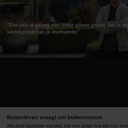
“Een tuin is allang niet meer alleen groen; het is e
verlengstuk van je leefruimte.”
Buitenleven vraagt om buitenstroom
Wie door Appeltern wandelt, ziet niet alleen hoe een tuin erui