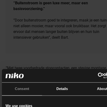
“Buitenstroom is geen luxe meer, maar een
basisvoorziening.”
“Door buitenstroom goed te integreren, maak je een tuin
niet alleen mooier, maar vooral ook bruikbaar. Het zorgt
ervoor dat mensen langer buiten blijven en hun tuin
intensiever gebruiken”, deelt Bart.
“Met twee voorbedrade stopcontacten, een stevige montage 
grond en de mogelijkheid om door te lussen naar meerdere
stroompunten, biedt de Niko Hydro tuinpaal essential veel
flexibiliteit in gebruik.” Die flexibiliteit maakt de oplossing nie
Consent
Details
Abou
alleen interessant voor nieuwe tuinen, maar ook voor besta
buitenruimtes die verder worden uitgebouwd.
We use cookies