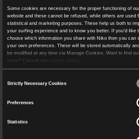
Some cookies are necessary for the proper functioning of ou
website and these cannot be refused, while others are used f
statistical and marketing purposes. These help us both to i
your surfing experience and to know you better. If you’d like 
choose which information you share with Niko then you can 
your own preferences. These will be stored automatically an
be modified at any time via Manage Cookies. Want to find ou
more? Consult our
cookie policy
.
Consent
We work with
40 third parties
who may receive and process
Strictly Necessary Cookies
Selection
information.
Preferences
In het park vallen de tuinpalen vooral op door hun
Statistics
vanzelfsprekendheid. Bezoekers zien hoe buitenstroom
functioneel kan zijn zonder het tuinbeeld te verstoren.