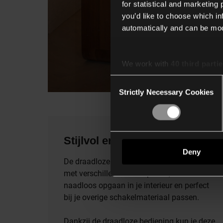
for statistical and marketing
you’d like to choose which i
automatically and can be mod
We work with
40 third parti
Consent
Strictly Necessary Cookies
Selection
Stijlvol en warm design
Deny
De draadloze schakelaar, die verkrijgbaar is
met verschillende afdekplaten, zal
naadloos opgaan in je interieur en perfect
bij je overige schakelmateriaal passen.
Dankzij de draadloze bediening kun je deze