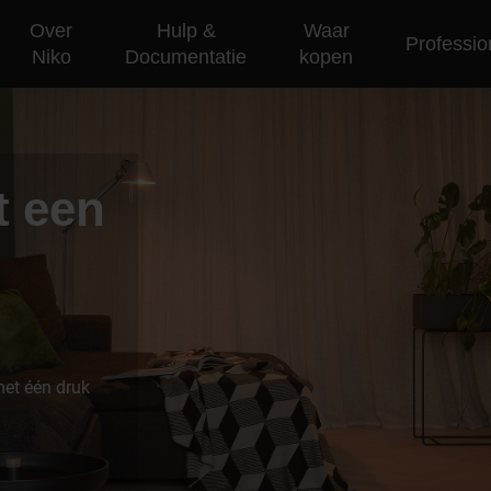
Over
Hulp &
Waar
Professio
Niko
Documentatie
kopen
t een
et één druk