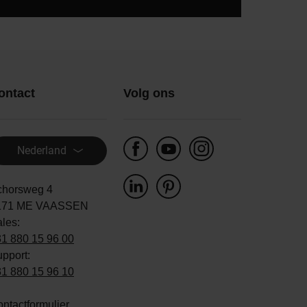
ontact
Volg ons
Nederland
chorsweg 4
171 ME VAASSEN
ales:
1 880 15 96 00
pport:
1 880 15 96 10
ntactformulier