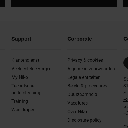
Support
Corporate
C
Klantendienst
Privacy & cookies
Veelgestelde vragen
Algemene voorwaarden
My Niko
Legale entiteiten
S
Technische
Beleid & procedures
8
ondersteuning
S
Duurzaamheid
+3
Training
Vacatures
Su
Waar kopen
Over Niko
+3
Disclosure policy
Co