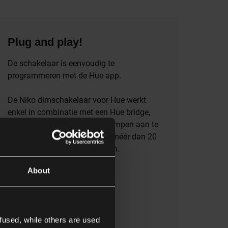
Plug and play!
De schakelaar is eenvoudig te
programmeren met de Hue app.
De Niko dimschakelaar voor Hue werkt
enkel in combinatie met een Hue bridge,
die je nodig hebt om je Hue lampen aan te
sturen. Per Hue bridge kun je méér dan 20
Niko dimschakelaars koppelen.
About
fused, while others are used