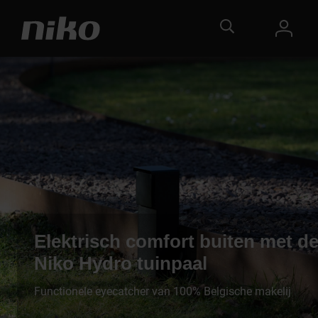
Elektrisch comfort buiten met d
Niko Hydro tuinpaal
Functionele eyecatcher van 100% Belgische makelij