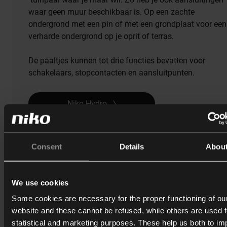
waar geen muur beschikbaar is. Op een zachte
ondergrond met een pin of met een grondplaat voor een
verharde ondergrond op je oprit of terras.
De paaltjes kunnen tot drie functies bevatten voor
schakelaars, stopcontacten en aansluitpunten.
Niko Hydro
Consent
Details
Abou
Werk je graag buiten, dan kun je kiezen voor een
Niko Hydro tuinpaal
met een stopcontact,
We use cookies
USB-lader en internetaansluiting
.
Some cookies are necessary for the proper functioning of ou
website and these cannot be refused, while others are used f
Of installeer een paaltje met een stopcontact en twee multi
statistical and marketing purposes. These help us both to i
aansluitingen voor je lounge achteraan in je groene paradijs