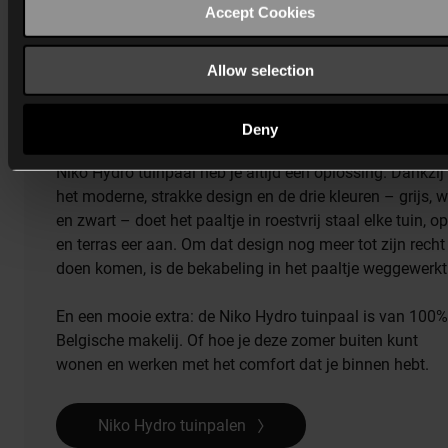
Accept Cookies
Allow selection
Modern, strak Belgisch design
Deny
Waarvoor je buiten ook elektriciteit nodig hebt, met de
Niko Hydro tuinpaal heb je altijd een oplossing. Dankzij
het moderne, strakke design en de drie kleuren – grijs, w
en zwart – doet het paaltje in roestvrij staal elke tuin, op
en terras eer aan. Om dat design nog meer tot zijn recht
doen komen, is de bekabeling in het paaltje weggewerkt
En een mooie extra: de Niko Hydro tuinpaal is van 100%
Belgische makelij. Of hoe je deze zomer buiten kunt
wonen en werken met het comfort dat je binnen hebt.
Niko Hydro tuinpalen