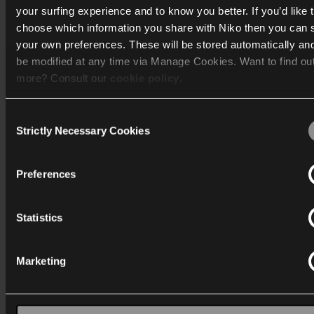
your surfing experience and to know you better. If you’d like 
je oprit kun je ook een paaltje plaatsen voor je hogedrukreini
choose which information you share with Niko then you can 
stofzuiger. Of kies voor een paaltje met een oplaadpunt voor
your own preferences. These will be stored automatically an
elektrische fiets en een elektrisch slot.
be modified at any time via Manage Cookies. Want to find ou
more? Consult our
cookie policy
.
En kijk je graag buiten televisie? Sluit dan je televisie en mini
aan op je paaltje met stopcontact en televisie-aansluiting.
Consent
We work with
40 third parties
who may receive and process
Strictly Necessary Cookies
Selection
information.
Preferences
Statistics
Marketing