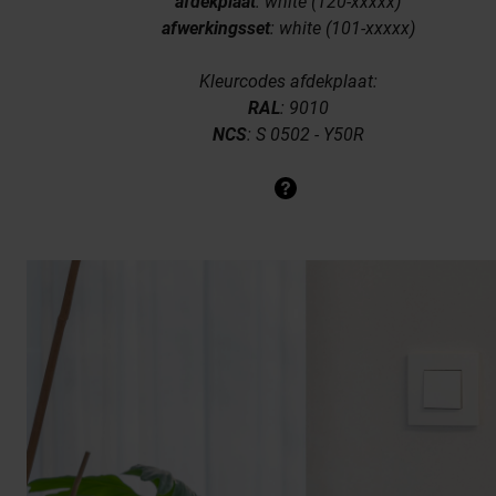
afdekplaat
:
white (120-xxxxx)
afwerkingsset
: white (101-xxxxx)
Kleurcodes afdekplaat:
RAL
: 9010
NCS
: S 0502 - Y50R