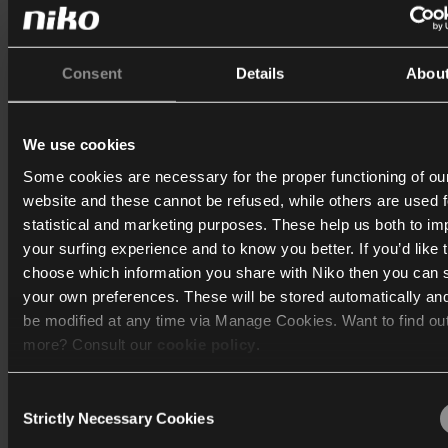
Consent
Details
Abou
We use cookies
Some cookies are necessary for the proper functioning of ou
website and these cannot be refused, while others are used f
statistical and marketing purposes. These help us both to i
Download brochure
your surfing experience and to know you better. If you’d like 
Bekijk de brochure met alle kleuren, details en inspirati
choose which information you share with Niko then you can 
your own preferences. These will be stored automatically an
be modified at any time via Manage Cookies. Want to find ou
Bekijk
more? Consult our
cookie policy
.
Consent
We work with
40 third parties
who may receive and process
Strictly Necessary Cookies
Selection
information.