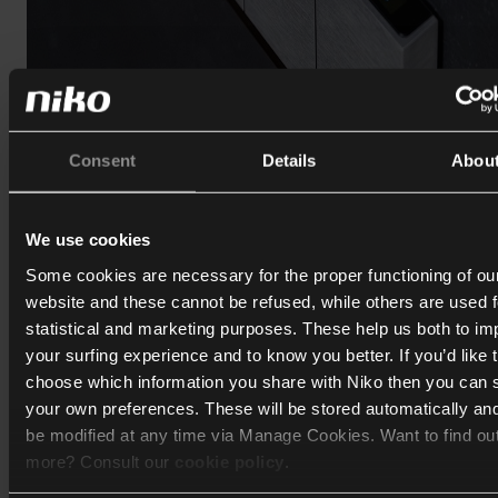
Consent
Details
Abou
We use cookies
Some cookies are necessary for the proper functioning of ou
website and these cannot be refused, while others are used f
statistical and marketing purposes. These help us both to i
Touch10 - eine einzigartige Kombination
your surfing experience and to know you better. If you’d like 
Touch10 ist ein Touchscreen, der als zentraler Bedienpunkt 
choose which information you share with Niko then you can 
vernetzte Zuhause konzipiert wurde. Es vereint einen
your own preferences. These will be stored automatically an
hochauflösenden 10-Zoll-Touchscreen mit drei
be modified at any time via Manage Cookies. Want to find ou
programmierbaren Tastenfeldern
für den schnellen Zugriff
more? Consult our
cookie policy
.
Ihre Lieblingsfunktionen.