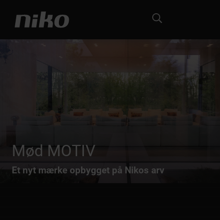
Mød MOTIV
Et nyt mærke opbygget på Nikos arv