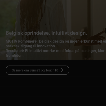
Belgisk oprindelse. Intuitivt design.
MOTIV kombinerer Belgisk design og ingeniørkunst med e
praktisk tilgang til innovation.
Resultatet: Et intuitivt mærke med fokus på løsninger, klar t
fremtiden.
Se mere om Sense3 og Touch10