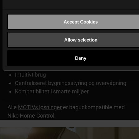
Accept Cookies
Hvad kan du forvente af MOTIV?
MOTIV kombinerer teknologi med praktisk brugervenl
Allow selection
Produkterne og løsningerne er udviklet med fokus på:
Deny
Nem installation
Intuitivt brug
Centraliseret bygningsstyring og overvågning
Kompatibilitet i smarte miljøer
Alle
MOTIVs løsninger
er bagudkompatible med
Niko Home Control
.