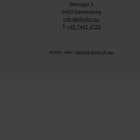
Stenager 5
6400 Sønderborg
info-dk@niko.eu
T:
+45 7442 4726
©2026 - Niko -
website terms of use