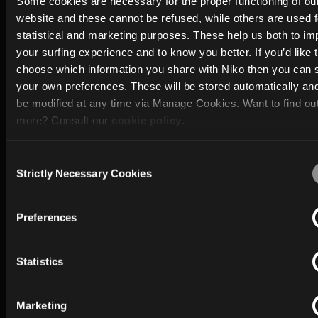
Some cookies are necessary for the proper functioning of ou
Hvorfor et nyt brand inden for bygningsintelligen
website and these cannot be refused, while others are used f
statistical and marketing purposes. These help us both to i
MOTIV er det oplagte næste kapitel i en historie, der h
your surfing experience and to know you better. If you’d like 
udfoldet sig i årevis.
choose which information you share with Niko then you can 
your own preferences. These will be stored automatically an
Efterhånden som intelligente bygninger er blevet mer
be modified at any time via Manage Cookies. Want to find ou
almindelige, ændrer forventningerne sig også. Folk ø
more? Consult our
cookie policy
.
løsninger, der passer naturligt ind i deres daglige scen
De har brug for løsninger, der ikke kræver konstant
Consent
We work with
40 third parties
who may receive and process
opmærksomhed men gør livet behageligt, både hjem
Strictly Necessary Cookies
Selection
information.
på arbejde.
Preferences
Det er udgangspunktet bag MOTIV.
Statistics
Med MOTIV kan installatører og slutbrugere fortsat d
fordel af Niko Home Controls pålidelighed, nu kombin
med en ny generation af bygningsintelligens.
Marketing