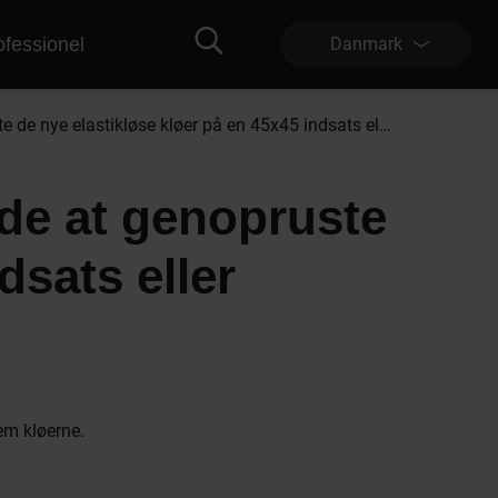
ofessionel
Danmark
Hvordan er den bedste måde at genopruste de nye elastikløse kløer på en 45x45 indsats eller funktion?
de at genopruste
dsats eller
lem kløerne.