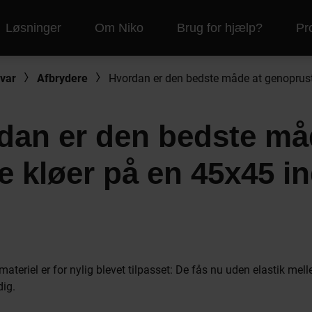
Løsninger
Om Niko
Brug for hjælp?
Pr
var
Afbrydere
rdan er den bedste må
e kløer på en 45x45 in
teriel er for nylig blevet tilpasset: De fås nu uden elastik mel
dig.