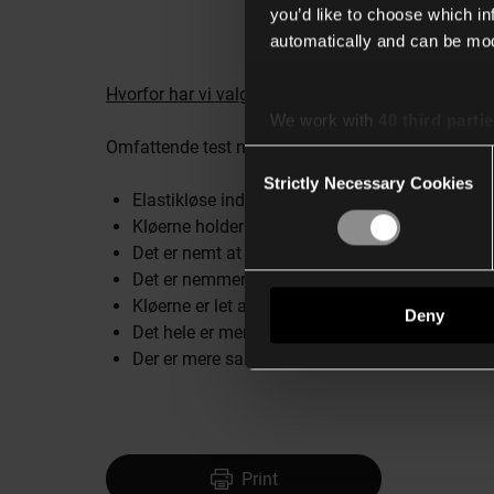
you’d like to choose which i
automatically and can be mod
Hvorfor har vi valgt at fjerne elastikkerne mellem 
We work with
40 third parti
Omfattende test med installatører har vist, at de e
Consent
Strictly Necessary Cookies
Selection
Elastikløse indsatser kan installeres hurtigere 
Kløerne holder sig bedre på plads under monte
Det er nemt at skubbe løse kløer tilbage i kli
Det er nemmere at samle ledninger og funktioner
Kløerne er let aftagelige ved montering i hule 
Deny
Det hele er mere miljøvenligt, da vi ikke længer
Der er mere sammenhæng med resten af vores s
Print