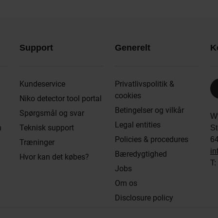
Support
Generelt
K
Kundeservice
Privatlivspolitik &
cookies
Niko detector tool portal
Betingelser og vilkår
Spørgsmål og svar
W
Legal entities
n
Teknisk support
St
Policies & procedures
6
Træninger
in
Bæredygtighed
Hvor kan det købes?
T:
Jobs
Om os
Disclosure policy