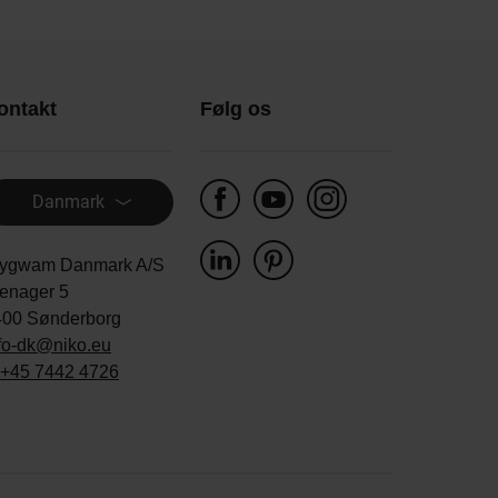
ontakt
Følg os
Danmark
ygwam Danmark A/S
enager 5
400 Sønderborg
fo-dk@niko.eu
+45 7442 4726