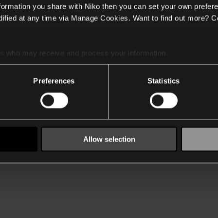
nformation you share with Niko then you can set your own prefere
ified at any time via Manage Cookies. Want to find out more? C
kløerne?
es
who may receive and process your information.
lastikløse indsatser har en række vigtige fordele, herunder:
Preferences
Statistics
og mere effektivt.
ring og demontering.
kposition (genvæbne) (se også de vedhæftede tegninger)
, da elastikken ikke er i vejen.
vægge.
Allow selection
e bruger elastikker.
ortiment og med nye elastikfri produkter.