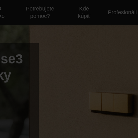
O
Potrebujete
Kde
Profesionáli
ko
pomoc?
kúpiť
nse3
ky