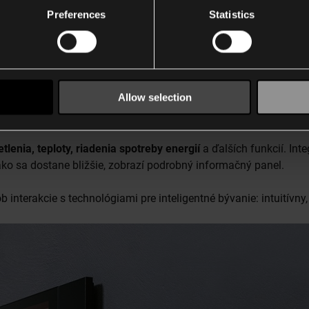
Preferences
Statistics
Allow selection
ntrálny ovládací bod pre prepojenú domácnosť. Spája
10-palco
možňujú rýchly prístup k obľúbeným funkciám.
etlenia, teploty, riadenia spotreby energií
a ďalších funkcií. In
 ako sa dostane bližšie, zobrazí podrobný informačný panel.
nterakcie s technológiami pre inteligentné bývanie: intuitívny