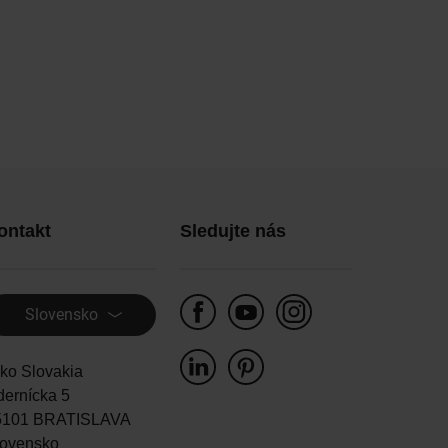
ontakt
Sledujte nás
Slovensko
ko Slovakia
ernícka 5
5101 BRATISLAVA
lovensko