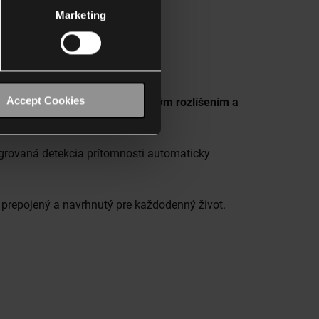
Marketing
Accept Cookies
vú dotykovú obrazovku s vysokým rozlíšením a
tegrovaná detekcia prítomnosti automaticky
, prepojený a navrhnutý pre každodenný život.