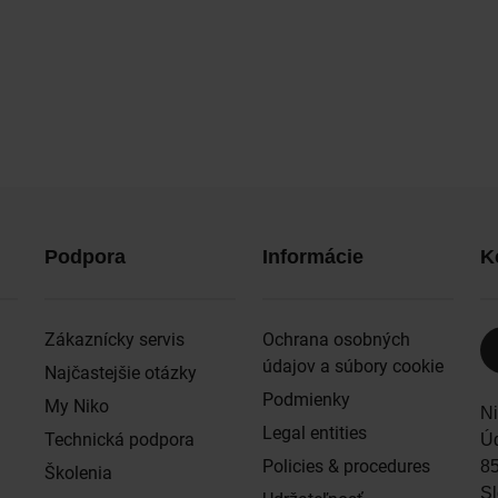
Podpora
Informácie
K
Zákaznícky servis
Ochrana osobných
údajov a súbory cookie
Najčastejšie otázky
Podmienky
My Niko
Ni
Legal entities
Technická podpora
Úd
Policies & procedures
8
Školenia
S