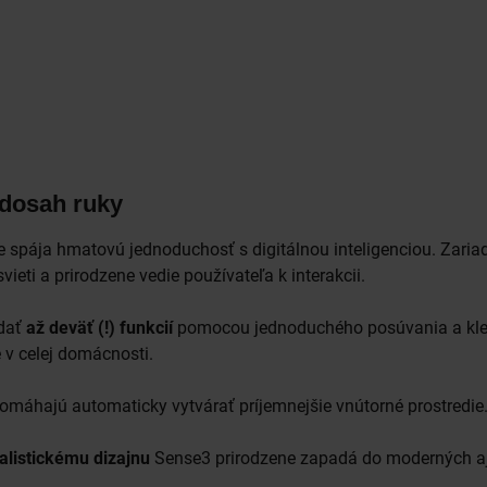
dosah ruky
e spája hmatovú jednoduchosť s digitálnou inteligenciou. Zari
ieti a prirodzene vedie používateľa k interakcii.
dať
až deväť (!) funkcií
pomocou jednoduchého posúvania a kle
e v celej domácnosti.
máhajú automaticky vytvárať príjemnejšie vnútorné prostredie
listickému dizajnu
Sense3 prirodzene zapadá do moderných aj k