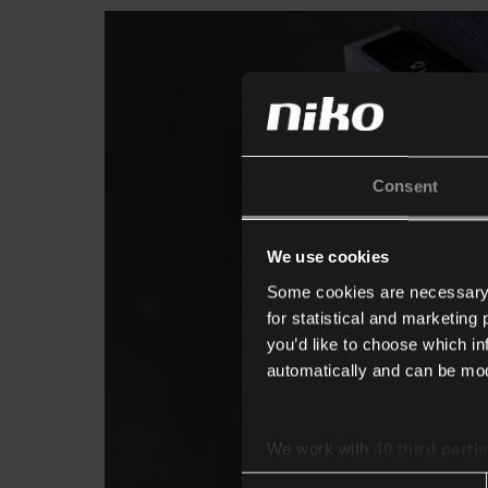
Consent
We use cookies
Some cookies are necessary f
for statistical and marketing
you’d like to choose which i
automatically and can be mod
We work with
40 third parti
Consent