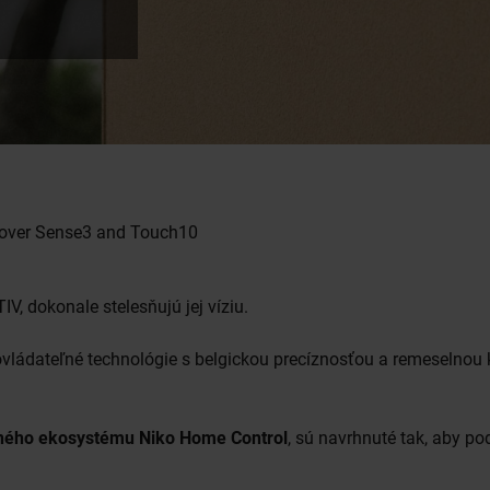
over Sense3 and Touch10
V, dokonale stelesňujú jej víziu.
vládateľné technológie s belgickou precíznosťou a remeselnou kv
eného ekosystému Niko Home Control
, sú navrhnuté tak, aby po