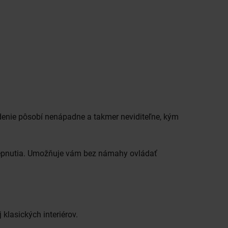
adenie pôsobí nenápadne a takmer neviditeľne, kým
pnutia. Umožňuje vám bez námahy ovládať
.
lasických interiérov.