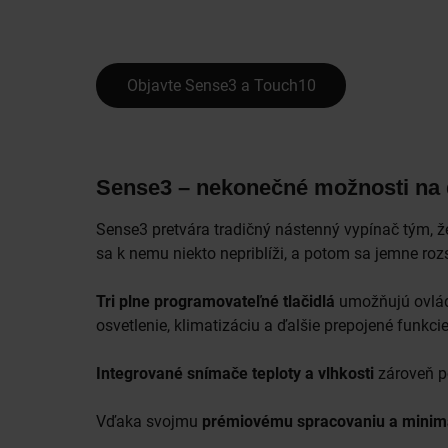
Objavte Sense3 a Touch10
Sense3 – nekonečné možnosti na 
Sense3 pretvára tradičný nástenný vypínač tým, ž
sa k nemu niekto nepriblíži, a potom sa jemne rozsv
Tri plne programovateľné tlačidlá
umožňujú ovlá
osvetlenie, klimatizáciu a ďalšie prepojené funkci
Integrované snímače teploty a vlhkosti
zároveň po
Vďaka svojmu
prémiovému spracovaniu a minima