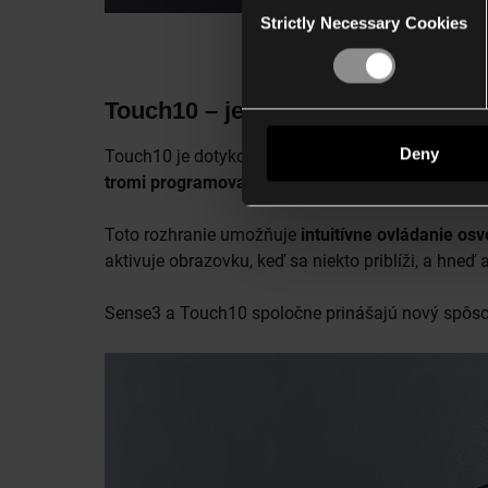
Strictly Necessary Cookies
Selection
Touch10 – jedinečná kombinácia
Deny
Touch10 je dotyková obrazovka navrhnutá ako ce
tromi programovateľnými klávesnicami
, ktoré u
Toto rozhranie umožňuje
intuitívne ovládanie osv
aktivuje obrazovku, keď sa niekto priblíži, a hneď
Sense3 a Touch10 spoločne prinášajú nový spôsob i