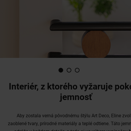
Interiér, z ktorého vyžaruje pok
jemnosť
Aby zostala verná pôvodnému štýlu Art Deco, Eline zvol
zaoblené tvary, prírodné materiály a teplé odtiene. Táto jem
odráža v každom detaile, a teda aj vo výbere vypínačov 
Intense. „Vypínače Niko Intense white, dark brown coated a
coated dokonale dopĺňajú históriu tohto domu. Sú veľmi jem
zároveň sú dokonalým doplnkom,“ vysvetľuje Eline.