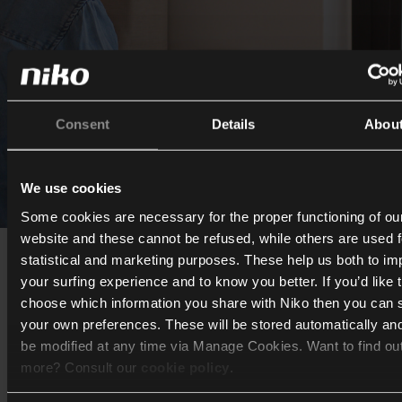
Consent
Details
Abou
We use cookies
Miesto, kde sa stretáva dizajn
Some cookies are necessary for the proper functioning of ou
website and these cannot be refused, while others are used f
funkčnosťou
statistical and marketing purposes. These help us both to i
your surfing experience and to know you better. If you’d like 
choose which information you share with Niko then you can 
V našom dome nechýbajú ani stmievače a USB pripojenia
your own preferences. These will be stored automatically an
Home Control. „Bez nich si už náš život nevieme predstav
be modified at any time via Manage Cookies. Want to find ou
Napríklad osvetlenie si vieme prispôsobiť podľa miestnosti
more? Consult our
cookie policy
.
tak vytvoriť tú správnu atmosféru. A USB pripojenia? Malý