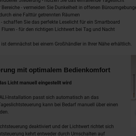
vidueller Steuerung - nutzen Sie das einfallende Tageslicht
 Bereiche - vermeiden Sie Dunkelheit in offenen Büroumgebun
 durch eine Falttür getrennten Räumen
- schaffen Sie das perfekte Leselicht für ein Smartboard
 Fluren - für den richtigen Lichtwert bei Tag und Nacht
ist demnächst bei einem Großhändler in Ihrer Nähe erhältlich.
erung mit optimalem Bedienkomfort
as Licht manuell eingestellt wird
DALI-Installation passt sich automatisch an das
Tageslichtsteuerung kann bei Bedarf manuell über einen
rden.
chtsteuerung deaktiviert und der Lichtwert richtet sich
chtsteuerung kehrt entweder durch Umschalten auf