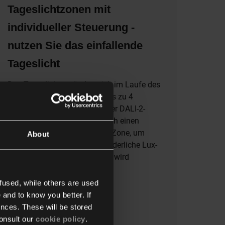
Tageslichtzonen mit
individueller Steuerung -
nutzen Sie das einfallende
Tageslicht
Das Tageslicht verändert sich im Laufe des
Tages. Deshalb können Sie bis zu 4
Tageslichtzonen einstellen. Der DALI-2-
Melder berechnet kontinuierlich einen
geeigneten Lichtwert für jede Zone, um
About
sicherzustellen, dass der erforderliche Lux-
Wert überall im Raum erreicht wird
fused, while others are used
 and to know you better. If
nces. These will be stored
onsult our
cookie policy
.