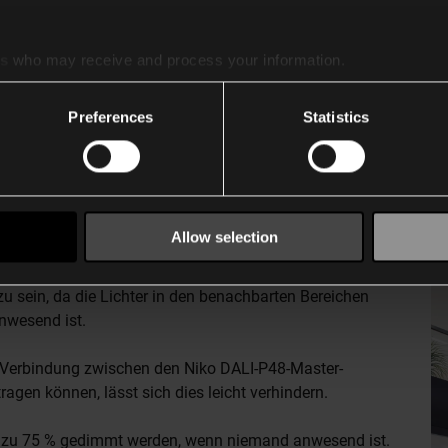
es
who may receive and process your information.
Preferences
Statistics
renzenden Bereichen
umgebungen mit Nachbarschaftssteuerung
Allow selection
n können die Nutzer die unangenehme Erfahrung
 sein, da die Lichter in den benachbarten Bereichen
nwesend ist.
h-Verbindung zwischen den Niko DALI-P48-Master-
ragen können, lässt sich dies leicht verhindern.
s zu 75 % gedimmt werden, wenn niemand anwesend ist.