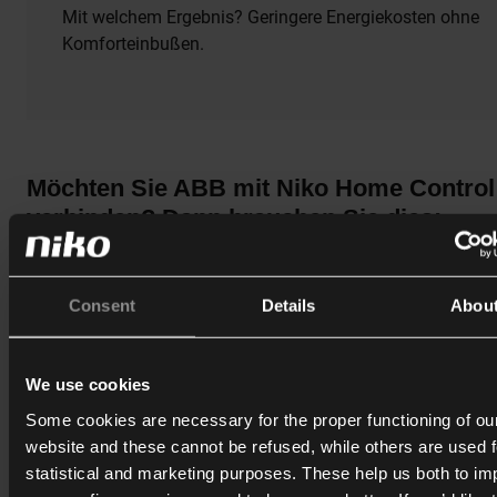
Mit welchem Ergebnis? Geringere Energiekosten ohne
Komforteinbußen.
Möchten Sie ABB mit Niko Home Control
verbinden? Dann brauchen Sie dies:
Unser umfassender technischer Leitfaden ist Ihre verlässlich
Quelle für die Einrichtung und Integration Ihres ABB-Systems 
Consent
Details
Abou
Niko Home Control-System. Im Leitfaden finden Sie detaillier
Anwendungsfälle, kompatible Produkte, Installationsinform
und Programmierbeispiele, die zeigen, wie das Zusammensp
We use cookies
dieser Partnersysteme optimiert werden kann.
Some cookies are necessary for the proper functioning of ou
Ob Sie Ihr ABB-System einrichten oder feinabstimmen wollen
website and these cannot be refused, while others are used f
dieser Leitfaden enthält alle Anweisungen, die Sie für einen
statistical and marketing purposes. These help us both to i