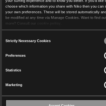
reibungslosen und effizienten Ablauf benötigen, um das Pot
your surfing experience and to know you better. If you’d like 
Ihrer integrierten Lösungen zu maximieren.
choose which information you share with Niko then you can 
your own preferences. These will be stored automatically an
be modified at any time via Manage Cookies. Want to find ou
Zum Niko Guide
more? Consult our
cookie policy
.
Consent
We work with
40 third parties
who may receive and process
Strictly Necessary Cookies
Selection
information.
Preferences
Statistics
Niko Home Control
Heimautomatisierung hilft Ihnen, den Einsatz Ihrer
elektrischen Geräte zu steuern, sodass Sie sich sichere
Marketing
fühlen, komfortabler leben und auch Energie sparen kön
Entdecken
Accept Cookies