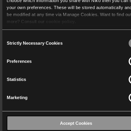
choose which information you share with Niko then you can 
Control heating or cooling modes
your own preferences. These will be stored automatically an
be modified at any time via Manage Cookies. Want to find ou
more? Consult our
cookie policy
.
Raffiniertes Design
Consent
We work with
40 third parties
who may receive and process
Strictly Necessary Cookies
Selection
information.
Preferences
Statistics
Marketing
Accept Cookies