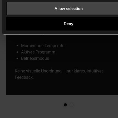
Allow selection
Minimale Anzeige, maximale Klarheit
Deny
Ein schmales, beleuchtetes Farbdisplay zeigt genau da
an, was benötigt wird:
Momentane Temperatur
Aktives Programm
Betriebsmodus
Keine visuelle Unordnung – nur klares, intuitives
Feedback.