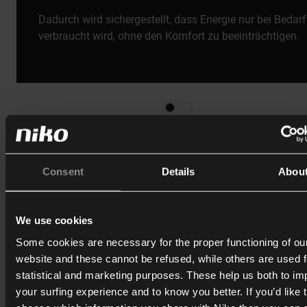
Dadurch wird sichergestellt, dass Energie nur bei Bedarf
verbraucht wird, ohne den Komfort zu beeinträchtigen.
Eine Lösung für Heizung, Kühlung und HLK
Consent
Details
Abou
Der Thermostat unterstützt sowohl
herkömmliche
Heizungssysteme als auch moderne HLK-Anlagen.
Alle Einstellungen können über die Niko Home App oder die
We use cookies
Programmiersoftware verwaltet werden.
Some cookies are necessary for the proper functioning of ou
website and these cannot be refused, while others are used f
djust temperature settings
statistical and marketing purposes. These help us both to i
Switch between programmes
your surfing experience and to know you better. If you’d like 
Temporarily override schedules