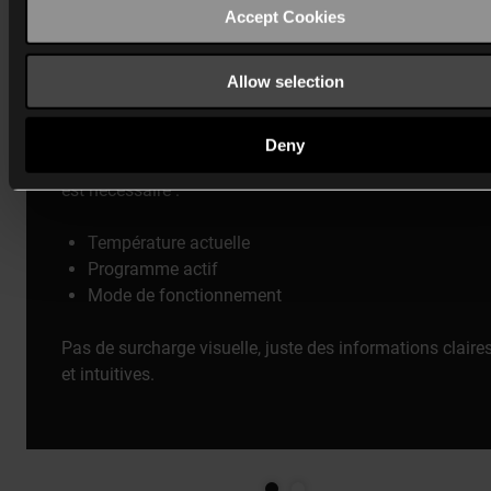
Accept Cookies
Allow selection
Affichage minimal, clarté maximale
Deny
Un fin écran couleur rétroéclairé vous montre juste ce qu
est nécessaire :
Température actuelle
Programme actif
Mode de fonctionnement
Pas de surcharge visuelle, juste des informations claire
et intuitives.