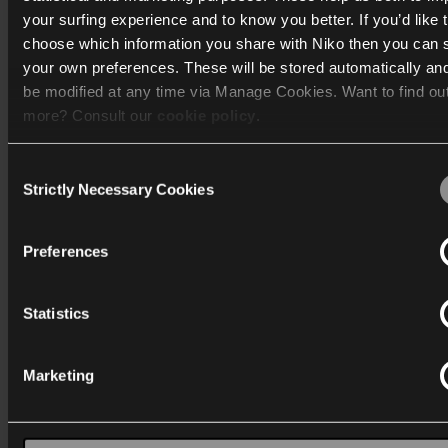
Passer d'un programme à l'autre
your surfing experience and to know you better. If you’d like 
Modifier temporairement les programmations
choose which information you share with Niko then you can 
Contrôler les modes de chauffage ou de climatisation
your own preferences. These will be stored automatically an
be modified at any time via Manage Cookies. Want to find ou
more? Consult our
cookie policy
.
Design raffiné
Consent
We work with
40 third parties
who may receive and process
Strictly Necessary Cookies
Selection
information.
Preferences
Statistics
Marketing