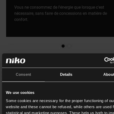
Vous ne consommez de l'énergie que lorsque c'est
nécessaire, sans faire de concessions en matière de
confort.
Une seule solution pour le chauffage, le
refroidissement et le HVAC
Consent
Details
Abou
Le thermostat prend en charge les
systèmes de chauffage
traditionnels comme les installations HVAC les plus avanc
Tous les réglages peuvent être commandés par l'appli Niko
We use cookies
ou par le logiciel de programmation.
Some cookies are necessary for the proper functioning of ou
website and these cannot be refused, while others are used f
Régler les paramètres de température
statistical and marketing purposes. These help us both to i