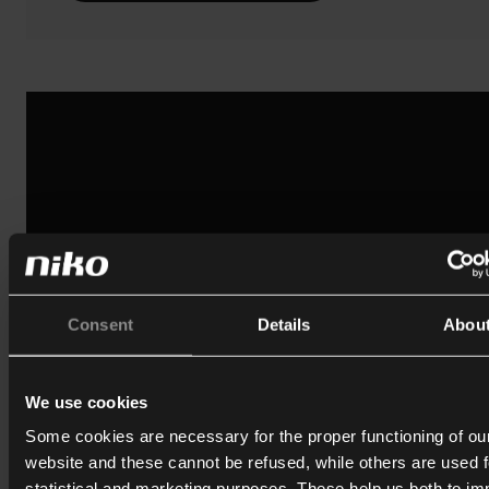
Consent
Details
Abou
Lesen Sie mehr über das Software-Upgra
Versionshinweise
We use cookies
Some cookies are necessary for the proper functioning of ou
website and these cannot be refused, while others are used f
statistical and marketing purposes. These help us both to i