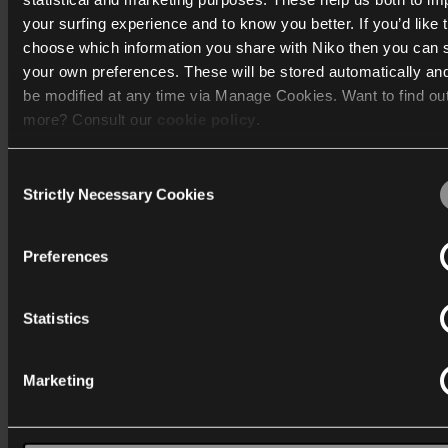
your surfing experience and to know you better. If you’d like 
choose which information you share with Niko then you can 
your own preferences. These will be stored automatically an
be modified at any time via Manage Cookies. Want to find ou
more? Consult our
cookie policy
.
Consent
We work with
40 third parties
who may receive and process
Strictly Necessary Cookies
Selection
information.
Preferences
Statistics
Laden Sie die neueste Version der Niko
Home-App herunter
Marketing
Google Play Store