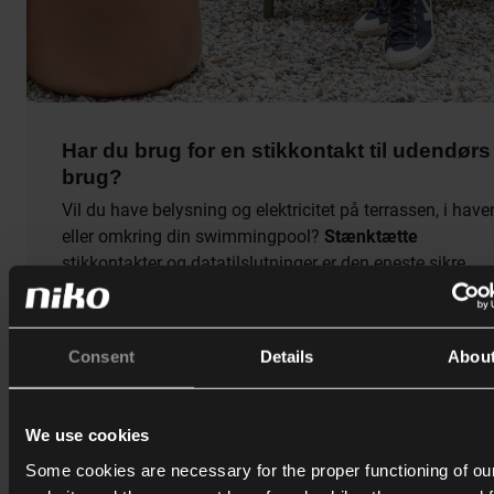
Har du brug for en stikkontakt til udendørs
brug?
Vil du have belysning og elektricitet på terrassen, i have
eller omkring din swimmingpool?
Stænktætte
stikkontakter og datatilslutninger er den eneste sikre
mulighed. Niko Hydro sortimentet, som fås i
grå, sorte 
hvide
versioner, er tilgængelig for at sikre, at dine
stikkontakter er trygge og sikre.
Consent
Details
Abou
Med Niko Hydro kan du oplade din bærbare, højtalere el
telefon på terrasse, samtidigt med at du ved, at dine
We use cookies
stikkontakter er
beskyttet
mod barske vejrforhold.
Some cookies are necessary for the proper functioning of ou