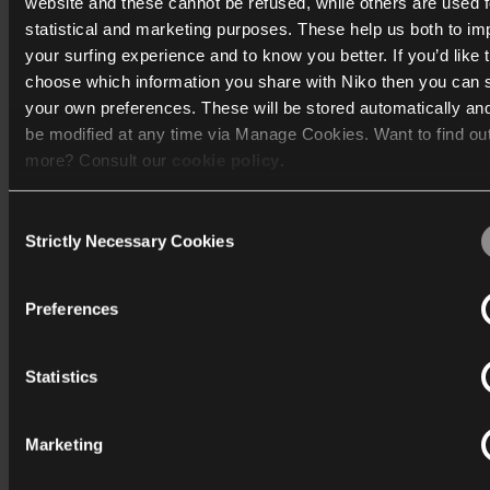
website and these cannot be refused, while others are used f
Lær mere
statistical and marketing purposes. These help us both to i
your surfing experience and to know you better. If you’d like 
choose which information you share with Niko then you can 
your own preferences. These will be stored automatically an
be modified at any time via Manage Cookies. Want to find ou
more? Consult our
cookie policy
.
Consent
We work with
40 third parties
who may receive and process
Strictly Necessary Cookies
Selection
information.
Preferences
Statistics
Marketing