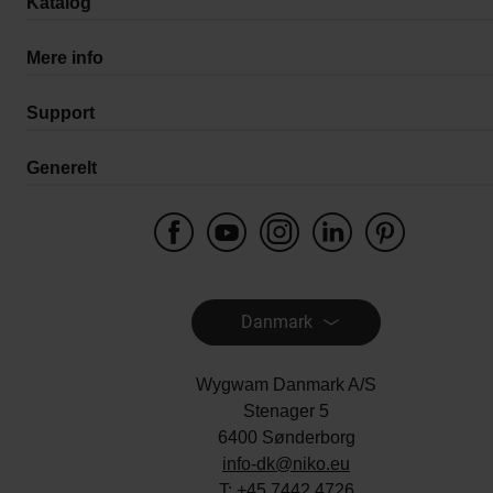
Katalog
Mere info
Support
Generelt
Danmark
Wygwam Danmark A/S
Stenager 5
6400 Sønderborg
info-dk@niko.eu
T:
+45 7442 4726