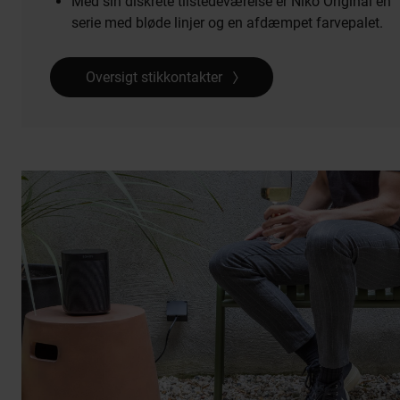
Med sin diskrete tilstedeværelse er Niko Original en
serie med bløde linjer og en afdæmpet farvepalet.
Oversigt stikkontakter