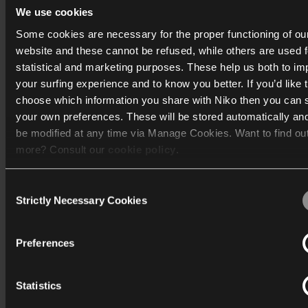
We use cookies
Some cookies are necessary for the proper functioning of ou
Projektkonsulent i Niko Danmark, Ronnie Svenson har
website and these cannot be refused, while others are used f
været Bravidas kontakt i Niko, og han er glad for, at
statistical and marketing purposes. These help us both to i
kunden har taget så godt imod de nye sensorer.
your surfing experience and to know you better. If you’d like 
choose which information you share with Niko then you can 
”SnapFit-montagesystemet er en funktionalitet i Nikos
your own preferences. These will be stored automatically an
DALI-2 BMS-sensor, så det er dejligt at høre, at den
be modified at any time via Manage Cookies. Want to find ou
fungerer, som vi havde tænkt – og endda giver ekstra
more? Consult our
cookie policy
.
fordele, som vi ikke havde regnet med,”
fortæller han.
Consent
Opdag mere
We work with
40 third parties
who may receive and process
Strictly Necessary Cookies
Selection
information.
Preferences
Statistics