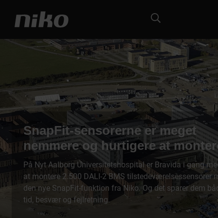
SnapFit-sensorerne er meget
nemmere og hurtigere at monter
På Nyt Aalborg Universitetshospital er Bravida i gang me
at montere 2.500 DALI-2 BMS tilstedeværelsessensorer 
den nye SnapFit-funktion fra Niko. Og det sparer dem bå
tid, besvær og fejlretning.