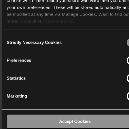
choose which information you share with Niko then you can 
Switch between programmes
your own preferences. These will be stored automatically an
Temporarily override schedules
be modified at any time via Manage Cookies. Want to find ou
Control heating or cooling modes
more? Consult our
cookie policy
.
Consent
Rafinovaný dizajn
We work with
40 third parties
who may receive and process
Strictly Necessary Cookies
Selection
information.
Preferences
Statistics
Marketing
Accept Cookies