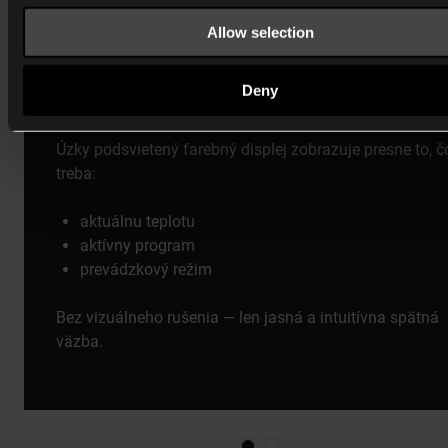
Allow selection
Deny
Minimálny displej, maximálna prehľadnosť
Úzky podsvietený farebný displej zobrazuje presne to, č
treba:
aktuálnu teplotu
aktívny program
prevádzkový režim
Bez vizuálneho rušenia — len jasná a intuitívna spätná
väzba.