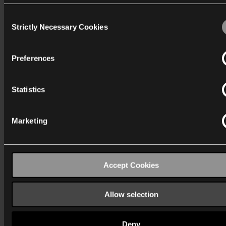
Consent
Continuer
We work with
40 third parties
who may receive and process
Strictly Necessary Cookies
Selection
information.
Preferences
Actualités
Statistics
Marketing
Accept Cookies
Allow selection
Deny