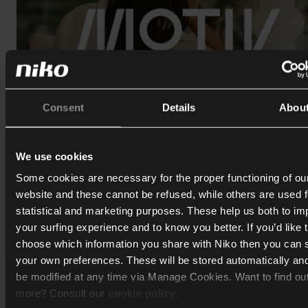
Consent
Details
Abou
We use cookies
Some cookies are necessary for the proper functioning of ou
website and these cannot be refused, while others are used f
01.06.2026
statistical and marketing purposes. These help us both to i
your surfing experience and to know you better. If you’d like 
Niko présente MOTIV : une nouvelle marqu
choose which information you share with Niko then you can 
pour des bâtiments connectés
your own preferences. These will be stored automatically an
La technologie devrait être naturelle. C'est la promesse à
be modified at any time via Manage Cookies. Want to find ou
l'origine de MOTIV, une nouvelle marque d'automatisatio
more? Consult our
cookie policy
.
des bâtiments connectés.