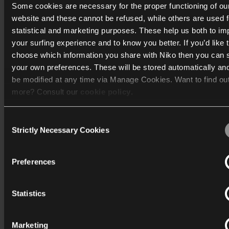
Some cookies are necessary for the proper functioning of ou
website and these cannot be refused, while others are used f
statistical and marketing purposes. These help us both to i
your surfing experience and to know you better. If you’d like 
choose which information you share with Niko then you can 
your own preferences. These will be stored automatically an
be modified at any time via Manage Cookies. Want to find ou
1963
more? Consult our
cookie policy
.
Ständige Innovation führt zur Erkundung verschiedener n
Produkte und Bereiche. In den 1960er-Jahren steigt der Ums
Consent
100 auf 265 Millionen belgische Francs (2,5 auf 6,6 Milli
We work with
40 third parties
who may receive and process
Strictly Necessary Cookies
Selection
Euro).
information.
Preferences
Statistics
Marketing