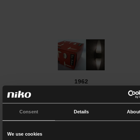
1962
Bo-Niko-Leuchten erblicken das Licht der Welt und werden
Riesenerfolg, was Niko ermutigt, eine neue Fabrik im Indust
Noord in Sint-Niklaas zu eröffnen.
Consent
Details
Abou
We use cookies