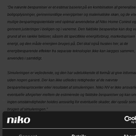
“De nævnte besparelser er et estimat baseret på en kombination af generalis
boligoplysninger, gennemsnitlige energipriser og matematiske skøn, og de vis
mulige besparingspotentiale ved optimal anvendelse af Niko Home Control o
gennem justeringer i boligen og i vanerne. Den faktiske besparelse kan dog v
grund af en række faktorer, såsom dit specifikke energiforbrug, markedsprisen
energi, og den måde energien bruges på. Det skal også huskes her, at de
energibesparende effekter fra separate teknologier ikke kan lægges sammen,
anvendes i samtidigt.
Simuleringen er vejledende, og den har udelukkende til formål at give informa
uden nogen garanti. Der kan ikke udledes rettigheder af de nævnte
besparelsesprocenter eller resultatet af simuleringen. Niko NV er ikke ansvarli
eventuelle afvigelser mellem de estimerede og faktiske besparelser og kan u
ingen omstændigheder holdes ansvarlig for eventuelle skader, der opstår som 
brugen af simuleringen."