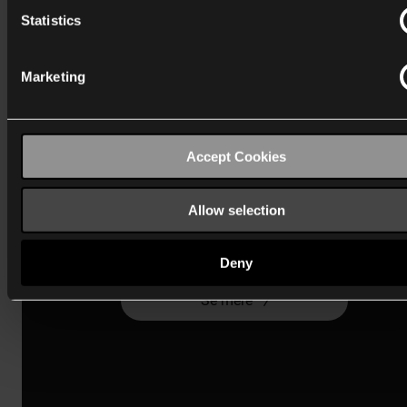
Statistics
Marketing
Accept Cookies
Niko Home Control
Allow selection
Med boligautomatisering kan du styre elektriske enheder
opnå bedre sikkerhed, komfort og energibesparelser.
Deny
Se mere