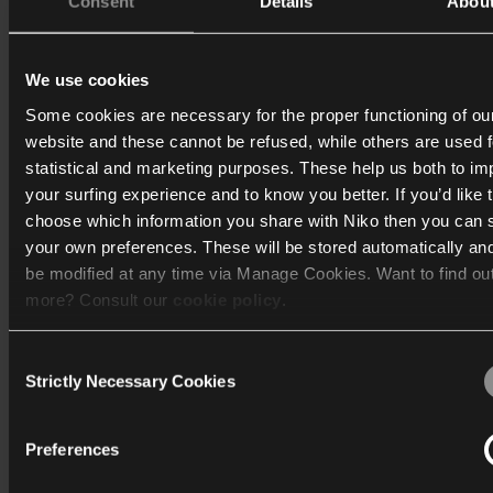
Consent
Details
Abou
We use cookies
Some cookies are necessary for the proper functioning of ou
website and these cannot be refused, while others are used f
Download brochure
statistical and marketing purposes. These help us both to i
Mere om energibesparelser
your surfing experience and to know you better. If you’d like 
choose which information you share with Niko then you can 
your own preferences. These will be stored automatically an
Udforsk
be modified at any time via Manage Cookies. Want to find ou
more? Consult our
cookie policy
.
Consent
We work with
40 third parties
who may receive and process
Strictly Necessary Cookies
Selection
information.
Preferences