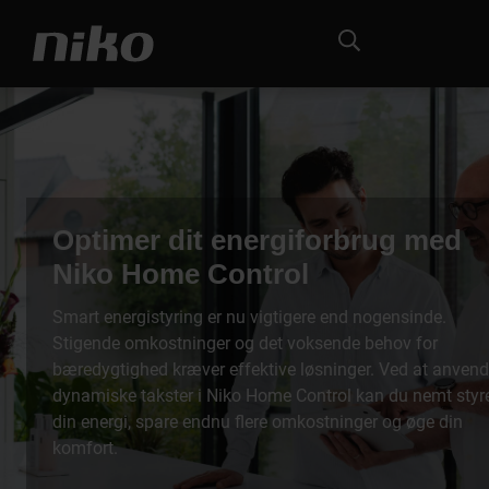
Optimer dit energiforbrug med
Niko Home Control
Smart energistyring er nu vigtigere end nogensinde.
Stigende omkostninger og det voksende behov for
bæredygtighed kræver effektive løsninger. Ved at anven
dynamiske takster i Niko Home Control kan du nemt styr
din energi, spare endnu flere omkostninger og øge din
komfort.