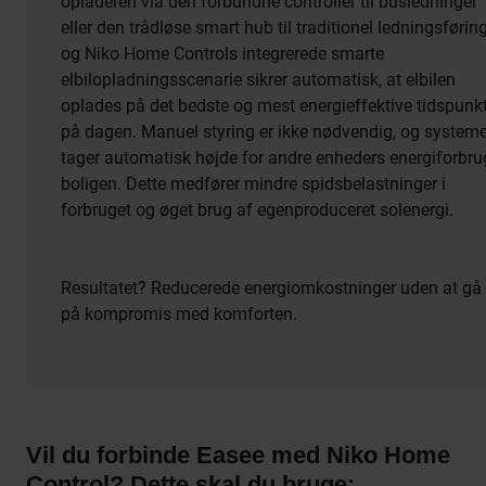
opladeren via den forbundne controller til busledninger
eller den trådløse smart hub til traditionel ledningsførin
og Niko Home Controls integrerede smarte
elbilopladningsscenarie sikrer automatisk, at elbilen
oplades på det bedste og mest energieffektive tidspunk
på dagen. Manuel styring er ikke nødvendig, og systeme
tager automatisk højde for andre enheders energiforbrug
boligen. Dette medfører mindre spidsbelastninger i
forbruget og øget brug af egenproduceret solenergi.
Resultatet? Reducerede energiomkostninger uden at gå
på kompromis med komforten.
Vil du forbinde Easee med Niko Home
Control? Dette skal du bruge: