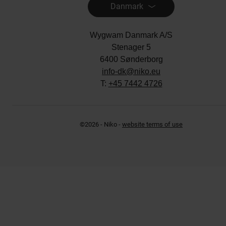
Danmark
Wygwam Danmark A/S
Stenager 5
6400 Sønderborg
info-dk@niko.eu
T:
+45 7442 4726
©2026 - Niko -
website terms of use