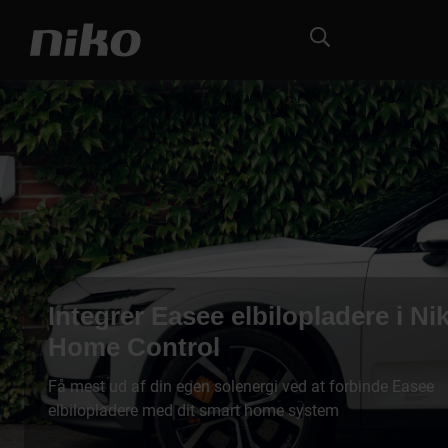
Integrer Easee elbilopladere i Ni
Home Control
Få mest ud af din egen solenergi ved at forbinde Easee
elbilopladere med dit smart home system