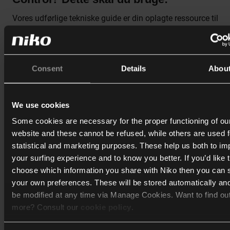
Vores udførlige tekniske guide er din oplagte ressource til
opsætning og integration af dit Easee system i dit Niko Ho
Control-system. I guiden finder du detaljerede
anvendelseseksempler, kompatible produkter,
installationsoplysninger og programmeringseksempler, der v
Consent
Details
Abou
hvordan du optimerer interaktionen med disse partnersystem
Uanset om du opsætter eller finjusterer dit Easee system, giv
We use cookies
denne guide alle de instruktioner, du behøver for at sikre en
Some cookies are necessary for the proper functioning of ou
problemfri og effektiv proces, der maksimerer potentialet i d
website and these cannot be refused, while others are used f
integrerede løsninger.
statistical and marketing purposes. These help us both to i
your surfing experience and to know you better. If you’d like 
choose which information you share with Niko then you can 
Gå til Niko guiden
your own preferences. These will be stored automatically an
be modified at any time via Manage Cookies. Want to find ou
more? Consult our
cookie policy
.