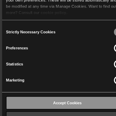
your own preferences. These will be stored automatically an
be modified at any time via Manage Cookies. Want to find ou
more? Consult our
cookie policy
.
Consent
We work with
40 third parties
who may receive and process
Strictly Necessary Cookies
Selection
information.
Preferences
Statistics
Find alle funktioner og specifikationer i vo
Marketing
produktguide
Produktguide
Accept Cookies