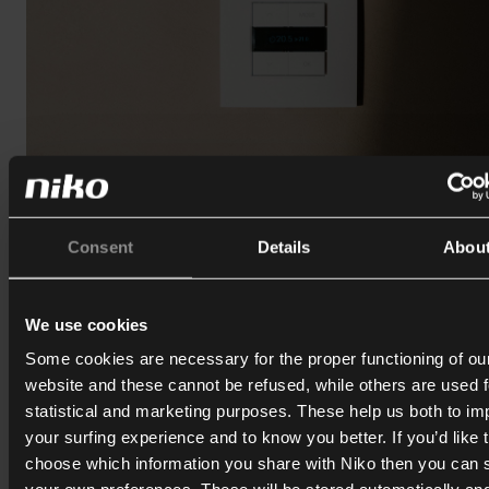
Consent
Details
Abou
Termostat til Niko Home Control
Den nye termostat muliggør præcis temperaturreguleri
We use cookies
rum for rum og understøtter varme-, køle- og HVAC-
Some cookies are necessary for the proper functioning of ou
systemer. Med sin fulde integration i Niko Home Contro
website and these cannot be refused, while others are used f
optimerer den intelligent energiforbruget gennem
statistical and marketing purposes. These help us both to i
scenarier, tidsplaner og indsigt i realtid – alt sammen i e
your surfing experience and to know you better. If you’d like 
elegant og minimalistisk design.
choose which information you share with Niko then you can 
Få mere at vide