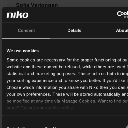
Sofie Vertongen
« Le Niko Intense dark brown coated est un interrupteur
qui se remarque grâce à sa couleur particulière. Associé
un papier peint sombre, à des meubles en bois vintage e
Consent
Details
Abou
bien sûr - à un grand nombre de plantes, cet interrupteur
fait vraiment sensation. »
We use cookies
- Sofie Vertongen
Some cookies are necessary for the proper functioning of ou
website and these cannot be refused, while others are used f
statistical and marketing purposes. These help us both to i
your surfing experience and to know you better. If you’d like 
choose which information you share with Niko then you can 
your own preferences. These will be stored automatically an
be modified at any time via Manage Cookies. Want to find ou
more? Consult our
cookie policy
.
Consent