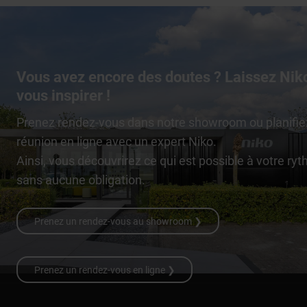
Vous avez encore des doutes ? Laissez Nik
vous inspirer !
Prenez rendez-vous dans notre showroom ou planifie
réunion en ligne avec un expert Niko.
Ainsi, vous découvrirez ce qui est possible à votre ry
sans aucune obligation.
Prenez un rendez-vous au showroom ❯
Prenez un rendez-vous en ligne ❯