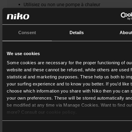
Utilisiez ou non une pompe à chaleur
Travailliez avec un câblage bus ou un câblage
traditionnel
Consent
Details
Abou
Niko Home Control s'adapte à votre maison et à vos
besoins. Flexible, évolutif et à votre rythme
We use cookies
Consultez les témoignages
Some cookies are necessary for the proper functioning of ou
website and these cannot be refused, while others are used f
statistical and marketing purposes. These help us both to i
your surfing experience and to know you better. If you’d like 
choose which information you share with Niko then you can 
your own preferences. These will be stored automatically an
be modified at any time via Manage Cookies. Want to find ou
more? Consult our
cookie policy
.
Consent