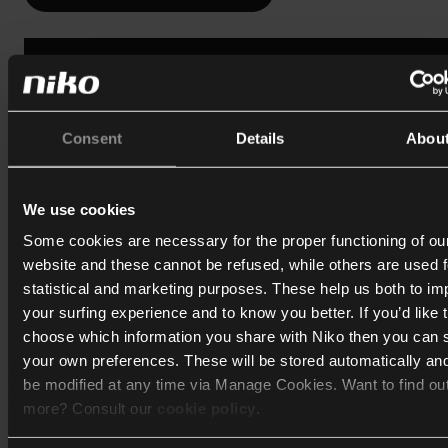
Consent
Details
Abou
Niko Home Control
We use cookies
L'automatisation domestique vous aide à gérer l'utilisat
Some cookies are necessary for the proper functioning of ou
de vos appareils électriques, pour vous permettre de vivr
website and these cannot be refused, while others are used f
manière plus sûre et plus confortable tout en économis
statistical and marketing purposes. These help us both to i
de l'énergie.
your surfing experience and to know you better. If you’d like 
choose which information you share with Niko then you can 
Découvrez
your own preferences. These will be stored automatically an
be modified at any time via Manage Cookies. Want to find ou
more? Consult our
cookie policy
.