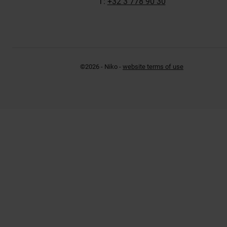
T:
+32 3 778 90 30
©2026 - Niko -
website terms of use