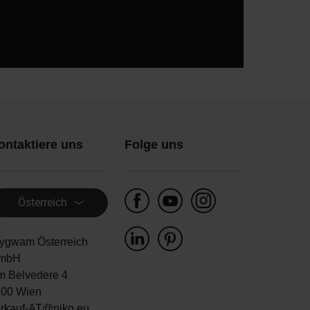
ontaktiere uns
Folge uns
Österreich
ygwam Österreich
mbH
m Belvedere 4
100 Wien
erkauf-AT@niko.eu