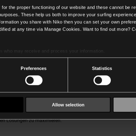
or the proper functioning of our website and these cannot be re
 purposes. These help us both to improve your surfing experience
nformation you share with Niko then you can set your own prefere
ified at any time via Manage Cookies. Want to find out more? C
es
who may receive and process your information.
uval mit Niko Home Control 
Preferences
Statistics
erlässliche Quelle für die Einrichtung und Integration Ihres Sa
ndungsfälle, kompatible Produkte, Installationsinformationen un
werden kann.
Allow selection
einabstimmen wollen, dieser Leitfaden enthält alle Anweisungen, 
erten Lösungen zu maximieren.