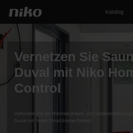
Katalog
Vernetzen Sie Saun
Duval mit Niko Ho
Control
Verbinden Sie die Wärmepumpen- und Gaskessellösunge
Duval mit Ihrem Smart-Home-System