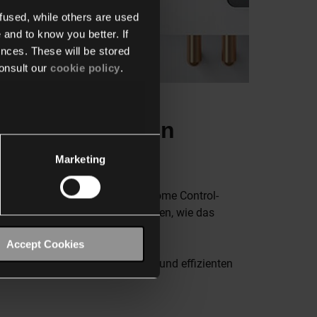
fused, while others are used
 and to know you better. If
nces. These will be stored
onsult our
cookie policy
.
verbinden? Dann
Marketing
unier Duval-Systems in Ihr Niko Home Control-
d Programmierbeispiele, die zeigen, wie das
Accept Cookies
die Sie für einen reibungslosen und effizienten