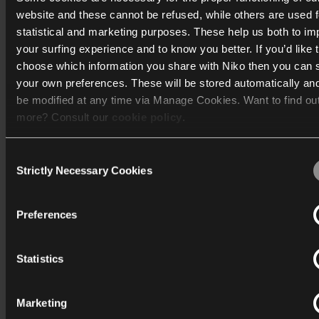
website and these cannot be refused, while others are used f
statistical and marketing purposes. These help us both to i
your surfing experience and to know you better. If you’d like 
choose which information you share with Niko then you can 
your own preferences. These will be stored automatically an
be modified at any time via Manage Cookies. Want to find ou
more? Consult our
cookie policy
.
Sign in
Consent
You have a My Niko account?
We work with
40 third parties
who may receive and process
Strictly Necessary Cookies
Selection
information.
Log in
Preferences
Statistics
Marketing