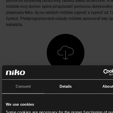
pomocou dotykovej obrazovky, tabletu alebo smartfónu. A t
môžete svoj domov úplne prispôsobiť pomocou dotykového
prepínača Niko. Aj na cestách môžete zapnúť a vypnúť až 1
funkcií. Predprogramované nálady môžete spravovať bez ú
kabeláže.
Naše brožúry
Consent
Details
Abou
Zaujímate sa o odborné alebo inšpiratívne materiály na čí
Všetky brožúry
We use cookies
Some cookies are necessary for the proper functioning of ou