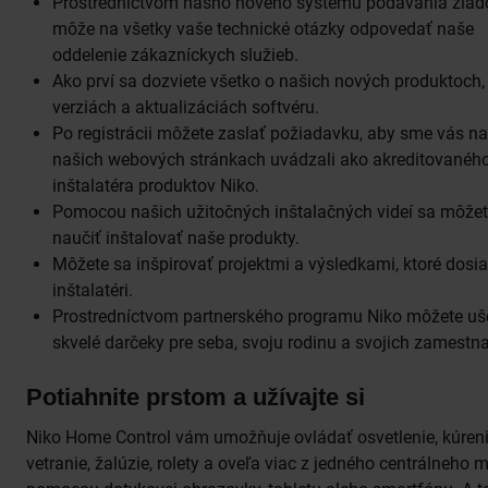
Prostredníctvom nášho nového systému podávania žiado
môže na všetky vaše technické otázky odpovedať naše
oddelenie zákazníckych služieb.
Ako prví sa dozviete všetko o našich nových produktoch,
verziách a aktualizáciách softvéru.
Po registrácii môžete zaslať požiadavku, aby sme vás na
našich webových stránkach uvádzali ako akreditovanéh
inštalatéra produktov Niko.
Pomocou našich užitočných inštalačných videí sa môže
naučiť inštalovať naše produkty.
Môžete sa inšpirovať projektmi a výsledkami, ktoré dosiah
inštalatéri.
Prostredníctvom partnerského programu Niko môžete uše
skvelé darčeky pre seba, svoju rodinu a svojich zamestn
Potiahnite prstom a užívajte si
Niko Home Control vám umožňuje ovládať osvetlenie, kúreni
vetranie, žalúzie, rolety a oveľa viac z jedného centrálneho 