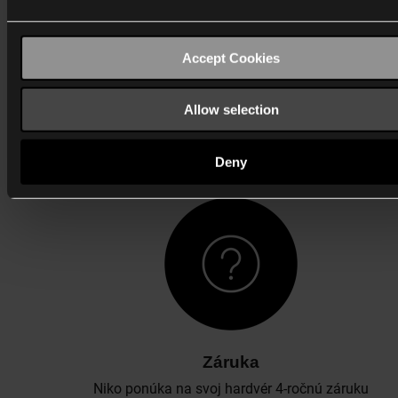
Accept Cookies
Register
New account My Niko account?
Allow selection
Create account
Deny
Záruka
Niko ponúka na svoj hardvér 4-ročnú záruku