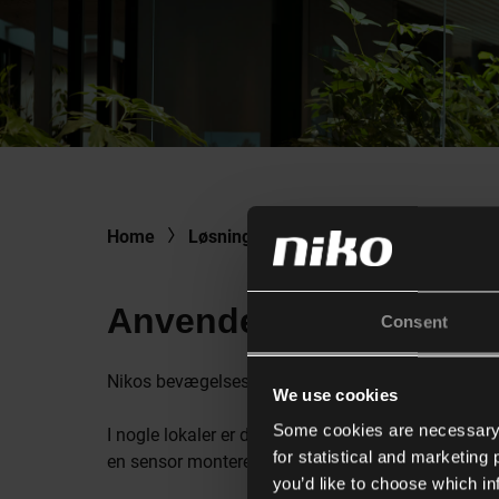
Home
Løsninger
Sensorer
Sensoranv
Anvendelseseksempler 
Consent
Nikos bevægelses- og tilstedeværelsessensorer finde
We use cookies
Some cookies are necessary f
I nogle lokaler er der ekstra højt til loftet, eller
for statistical and marketing
en sensor monteres problemfrit i eller på forskellig
you’d like to choose which i