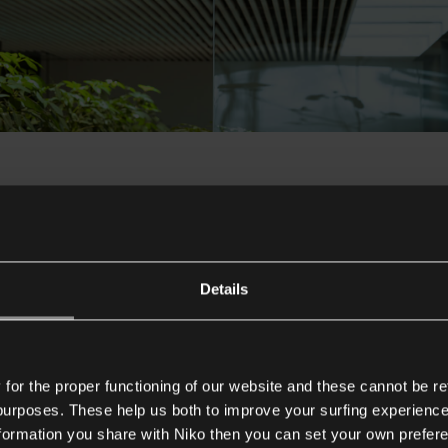
endelse
Kontor
til kontorer
Details
s i flere udgaver, skræddersyet til brug i forskellige typer loka
or the proper functioning of our website and these cannot be re
 der kræves en lang rækkevidde. I andre lokaler fungerer sensoren, h
 purposes. These help us both to improve your surfing experience
e lofttyper.
nformation you share with Niko then you can set your own prefere