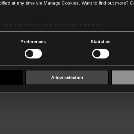
ified at any time via Manage Cookies. Want to find out more? C
 finder du matchende muligheder i Niko P40 og M40 sensorseriern
es
who may receive and process your information.
Preferences
Statistics
or med HVAC-styring
Kontor med stand
Allow selection
minimering