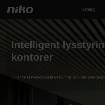
Katalog
Intelligent lysstyrin
kontorer
Anvendelsesvejledning til lysstyringsløsninger med sensor