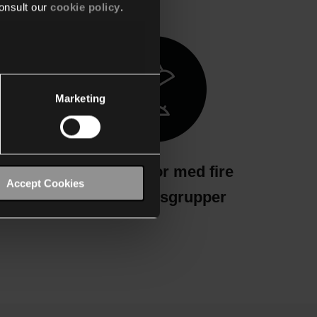
onsult our
cookie policy
.
e.
Marketing
by-
Åbent kontor med fire
Accept Cookies
skrivebordsgrupper