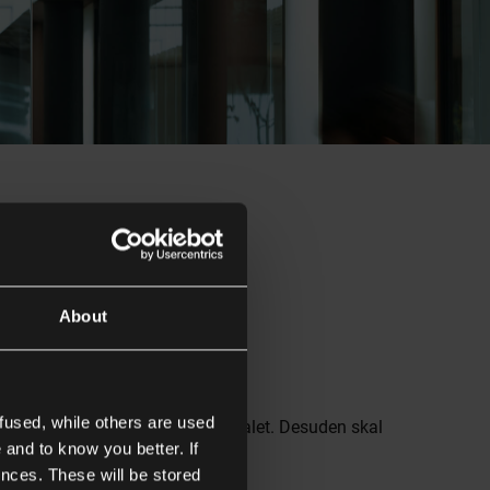
About
ler og omgivelser.
fused, while others are used
vis der kun er lidt bevægelse i lokalet. Desuden skal
 and to know you better. If
nces. These will be stored