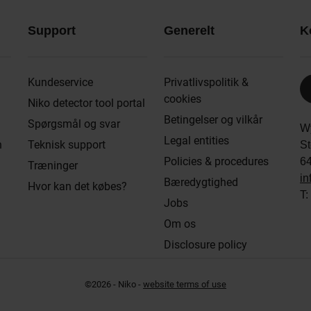
Support
Generelt
K
Kundeservice
Privatlivspolitik &
cookies
Niko detector tool portal
Betingelser og vilkår
Spørgsmål og svar
W
Legal entities
n
Teknisk support
St
Policies & procedures
6
Træninger
in
Bæredygtighed
Hvor kan det købes?
T:
Jobs
Om os
Disclosure policy
©2026 - Niko -
website terms of use