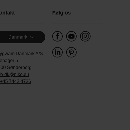
ontakt
Følg os
Danmark
ygwam Danmark A/S
enager 5
400 Sønderborg
fo-dk@niko.eu
+45 7442 4726