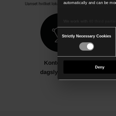
automatically and can be mod
Uanset hvilket lokale sensoren skal installeres i,
We work with
40 third parti
Consent
Strictly Necessary Cookies
Selection
Kontor med
Kont
Deny
dagslysstyring