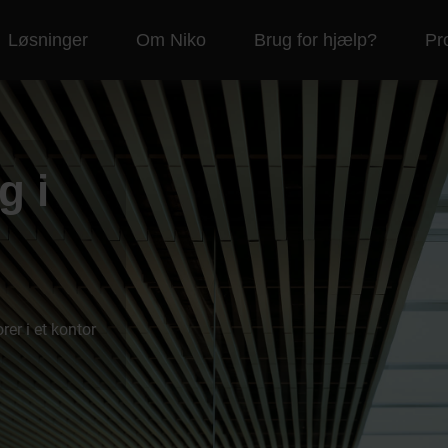
Løsninger
Om Niko
Brug for hjælp?
Pr
g i
er i et kontor